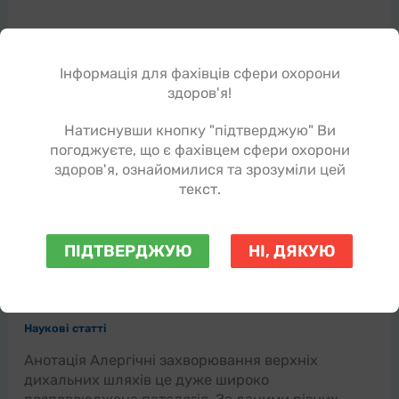
Інформація для фахівців сфери охорони
здоров'я!
Натиснувши кнопку "підтверджую" Ви
погоджуєте, що є фахівцем сфери охорони
здоров'я, ознайомилися та зрозуміли цей
текст.
ПІДТВЕРДЖУЮ
НІ, ДЯКУЮ
Алергічний риніт в дитячому віці:
діагностика, лікування, проф...
Наукові статті
Анотація Алергічні захворювання верхніх
дихальних шляхів це дуже широко