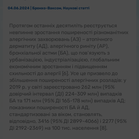
04.06.2024
|
Бронхо-Ваксом
,
Наукові статті
Протягом останніх десятиліть реєструється
невпинне зростання поширеності різноманітних
алергічних захворювань (АЗ) – атопічного
дерматиту (АД), алергічного риніту (АР),
бронхіальної астми (БА), що пов’язують з
урбанізацією, індустріалізацією, глобальним
економічним зростанням і підвищенням
схильності до алергії [6]. Усе це призвело до
збільшення поширеності алергічних розладів: у
2019 р. у світі зареєстровано 262 млн (95%
довірчий інтервал (ДІ) 224-309 млн) випадків
БА та 171 млн (95% ДІ 165-178 млн) випадків АД;
показники поширеності БА й АД,
стандартизовані за віком, становлять,
відповідно, 3416 (95% ДІ 2899-4066) і 2277 (95%
ДІ 2192-2369) на 100 тис. населення [8].