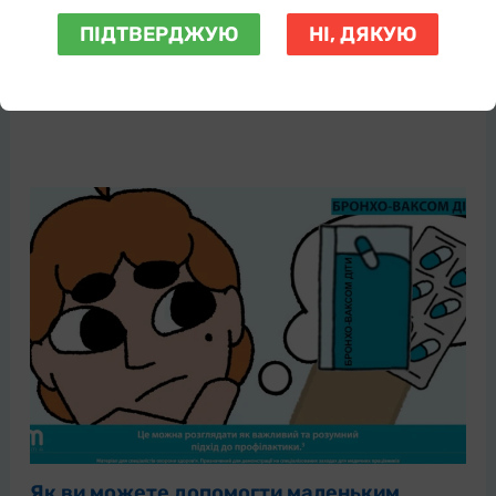
Бронхо-Ваксом
,
Конференція
ПІДТВЕРДЖУЮ
НІ, ДЯКУЮ
Як ви можете допомогти своїм дорослим
пацієнтам із хронічним риносинуситом зміцнити
імунну систему?
Як ви можете допомогти маленьким