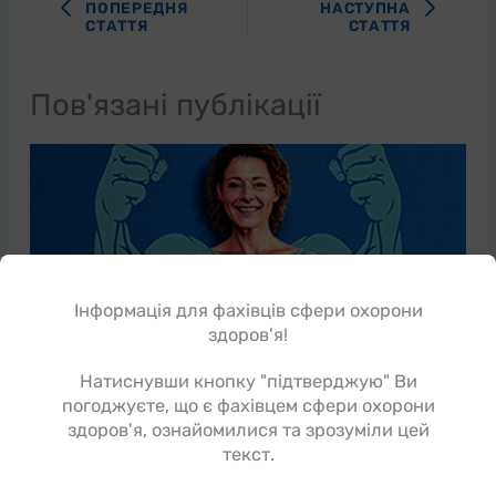
ПОПЕРЕДНЯ
НАСТУПНА
СТАТТЯ
СТАТТЯ
Пов'язані публікації
Інформація для фахівців сфери охорони
здоров'я!
Натиснувши кнопку "підтверджую" Ви
погоджуєте, що є фахівцем сфери охорони
здоров'я, ознайомилися та зрозуміли цей
Зміцнення імунної системи, як допомогти
текст.
дорослим пацієнтам.