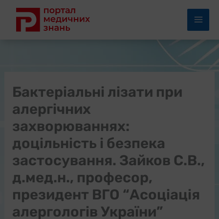
Перейти
до
вмісту
Бактеріальні лізати при
алергічних
захворюваннях:
доцільність і безпека
застосування. Зайков С.В.,
д.мед.н., професор,
президент ВГО “Асоціація
алергологів України”