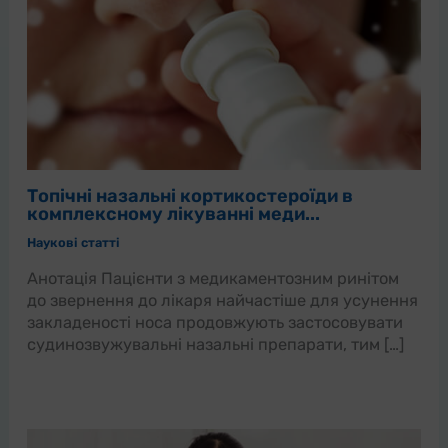
Топічні назальні кортикостероїди в
комплексному лікуванні меди...
Наукові статті
Анотація Пацієнти з медикаментозним ринітом
до звернення до лікаря найчастіше для усунення
закладеності носа продовжують застосовувати
судинозвужувальні назальні препарати, тим […]