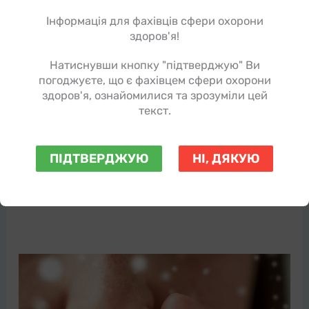
Інформація для фахівців сфери охорони
здоров'я!
Натиснувши кнопку "підтверджую" Ви
Бактеріальні лізати при алергічних
погоджуєте, що є фахівцем сфери охорони
захворюваннях: доцільність ...
здоров'я, ознайомилися та зрозуміли цей
текст.
Бронхо-Ваксом
,
Наукові статті
Протягом останніх десятиліть реєструється
невпинне зростання поширеності різноманітних
ПІДТВЕРДЖУЮ
НІ, ДЯКУЮ
алергічних захворювань (АЗ) – атопічного
дерматиту (АД), алергічного риніту (АР),
бронхіальної астми […]