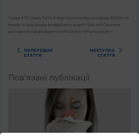
*лідер АТС класу R01A D Кортикостероїди за період 2022р. по
Україні згідно даних роздрібного аудиту Sale out Системи
дослідження фармацевтичного ринку «Pharmxplorer».
ПОПЕРЕДНЯ
НАСТУПНА
СТАТТЯ
СТАТТЯ
Пов'язані публікації