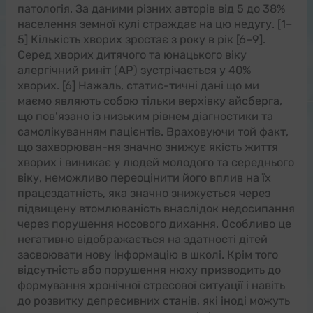
патологія. За даними різних авторів від 5 до 38%
населення земної кулі страждає на цю недугу. [1–
5] Кількість хворих зростає з року в рік [6–9].
Серед хворих дитячого та юнацького віку
алергічний риніт (АР) зустрічається у 40%
хворих. [6] Нажаль, статис-тичні дані що ми
маємо являють собою тільки верхівку айсберга,
що пов’язано із низьким рівнем діагностики та
самолікуванням пацієнтів. Враховуючи той факт,
що захворюван-ня значно знижує якість життя
хворих і виникає у людей молодого та середнього
віку, неможливо переоцінити його вплив на їх
працездатність, яка значно знижується через
підвищену втомлюваність внаслідок недосипання
через порушення носового дихання. Особливо це
негативно відображається на здатності дітей
засвоювати нову інформацію в школі. Крім того
відсутність або порушення нюху призводить до
формування хронічної стресової ситуації і навіть
до розвитку депресивних станів, які іноді можуть