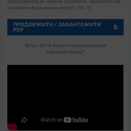
трактуватися як окрема нозологія і призвести до
непрямих фінансових витрат. [10, 11]
ПРОДОВЖИТИ / ЗАВАНТАЖИТИ
PDF
Флікс №1 в Україні інтраназальний
кортикостероїд*