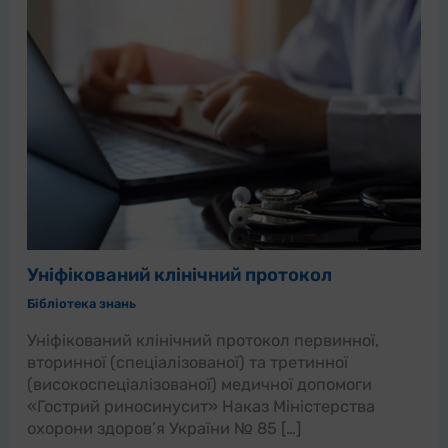
Уніфікований клінічний протокол
Бібліотека знань
Уніфікований клінічний протокол первинної,
вторинної (спеціалізованої) та третинної
(високоспеціалізованої) медичної допомоги
«Гострий риносинусит» Наказ Міністерства
охорони здоров’я України № 85 […]