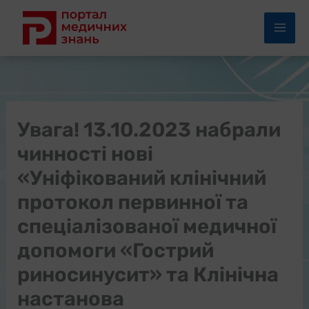
Перейти
до
вмісту
Увага! 13.10.2023 набрали
чинності нові
«Уніфікований клінічний
протокол первинної та
спеціалізованої медичної
допомоги «Гострий
риносинусит» та Клінічна
настанова