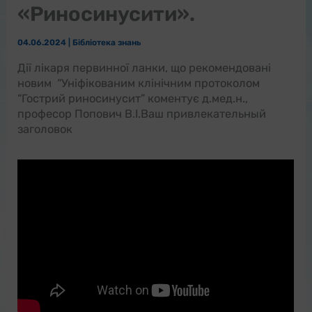
«Риносинусити».
04.06.2024
|
Бібліотека знань
Дії лікаря первинної ланки, що рекомендовані
новим “Уніфікованим клінічним протоколом
“Гострий риносинусит” коментує д.мед.н.,
професор Попович В.І.Ваш привлекательный
заголовок