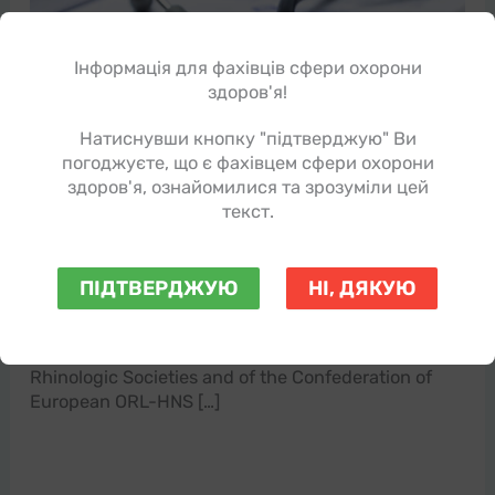
Інформація для фахівців сфери охорони
здоров'я!
Натиснувши кнопку "підтверджую" Ви
погоджуєте, що є фахівцем сфери охорони
здоров'я, ознайомилися та зрозуміли цей
текст.
RHINOLOGY: European Position Paper on
Rhinosinusitis and Nasal...
ПІДТВЕРДЖУЮ
НІ, ДЯКУЮ
Бібліотека знань
Увага! Стаття написана англійською Official
Journal of the European and International
Rhinologic Societies and of the Confederation of
European ORL-HNS […]