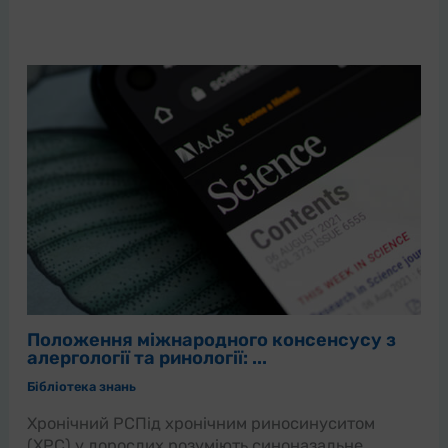
Положення міжнародного консенсусу з
алергології та ринології: ...
Бібліотека знань
Хронічний РСПід хронічним риносинуситом
(ХРС) у дорослих розуміють синоназальне