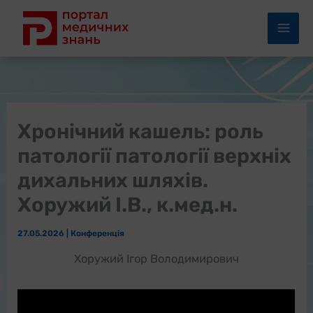
Перейти
до
вмісту
Хронічний кашель: роль
патології патології верхніх
дихальних шляхів.
Хоружий І.В., к.мед.н.
27.05.2026
|
Конференція
Хоружий Ігор Володимирович