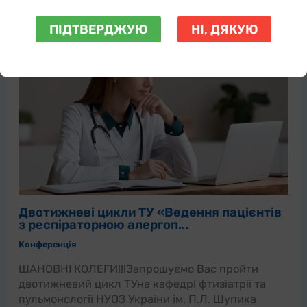
ПІДТВЕРДЖУЮ
НІ, ДЯКУЮ
Двотижневі цикли ТУ «Ведення пацієнтів
з респіраторною алергоп...
Конференція
ШАНОВНІ КОЛЕГИ!!!Запрошуємо Вас пройти
двотижневий цикл ТУна кафедрі фтизіатрії та
пульмонології НУОЗ України ім. П.Л. Шупика