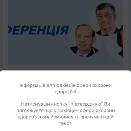
Міжнародний досвід лікування
захворювань дихальних шляхів
Інформація для фахівців сфери охорони
Конференція
здоров'я!
Останнім часом у зв’язку з поширеністю
коронавірусної інфекції можливість обміну
Натиснувши кнопку "підтверджую" Ви
досвідом між лікарями дещо обмежується. Проте,
погоджуєте, що є фахівцем сфери охорони
незважаючи на всю складність […]
здоров'я, ознайомилися та зрозуміли цей
текст.