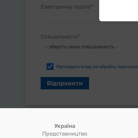
Електронна пошта*
Спеціальність*
Підтвердіть згоду на обробку персона
Україна
Представництво