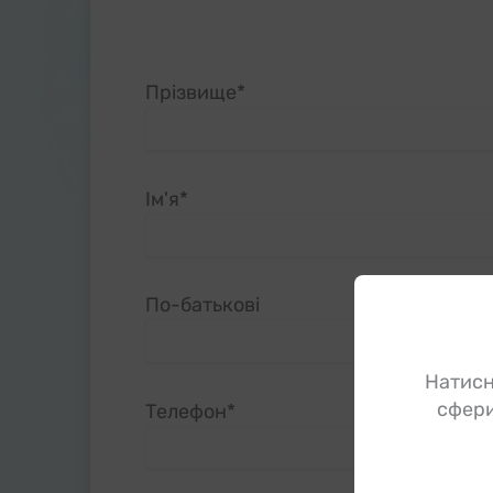
Прізвище*
Ім'я*
По-батькові
Натисн
сфери
Телефон*