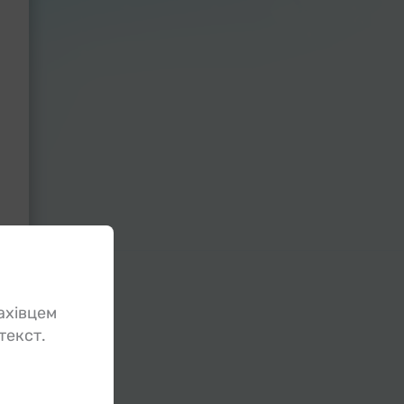
ахівцем
текст.