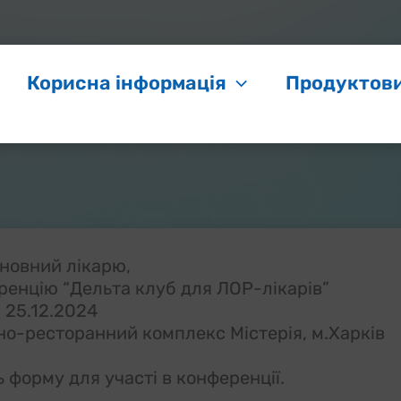
Корисна інформація
Продуктови
новний лікарю,
енцію “Дельта клуб для ЛОР-лікарів”
25.12.2024
ьно-ресторанний комплекс Містерія, м.Харків
ь форму для участі в конференції.