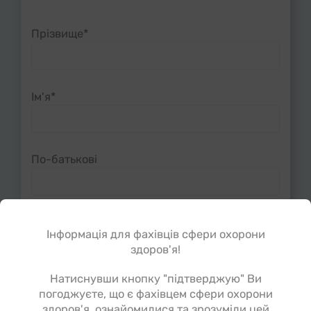
Прізвище*
Ім'я*
По-батькові
Телефон*
Інформація для фахівців сфери охорони
здоров'я!
Натиснувши кнопку "підтверджую" Ви
Електронна пошта*
погоджуєте, що є фахівцем сфери охорони
здоров'я, ознайомилися та зрозуміли цей