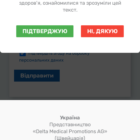
здоров'я, ознайомилися та зрозуміли цей
текст.
Місто*
ПІДТВЕРДЖУЮ
НІ, ДЯКУЮ
Підтвердіть згоду на обробку
персональних даних
Україна
Представництво
«Delta Medical Promotions AG»
(Швейцарія)