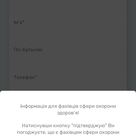
Ім'я*
По-батькові
Телефон*
Електронна пошта*
Інформація для фахівців сфери охорони
здоров'я!
Натиснувши кнопку "підтверджую" Ви
погоджуєте, що є фахівцем сфери охорони
Спеціальність*